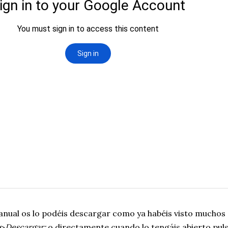
anual os lo podéis descargar como ya habéis visto muchos
o
>
Descargar;
o directamente cuando lo tengáis abierto puls