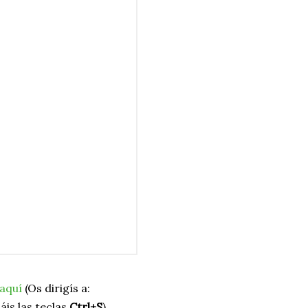
aquí
(Os dirigís a:
áis las teclas
Ctrl+S
)