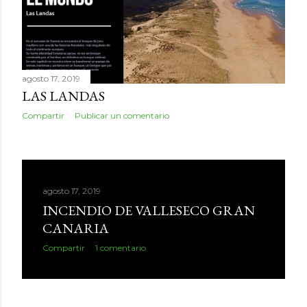
d
a
s
agosto 17, 2019
LAS LANDAS
Compartir
Publicar un comentario
agosto 17, 2019
INCENDIO DE VALLESECO GRAN
CANARIA
Compartir
1 comentario