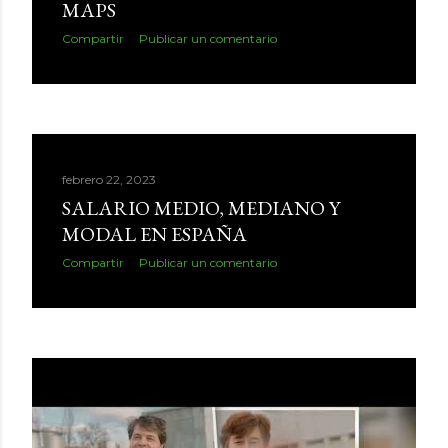
MAPS
d
Compartir
Publicar un comentario
a
s
febrero 22, 2023
SALARIO MEDIO, MEDIANO Y
MODAL EN ESPAÑA
Compartir
Publicar un comentario