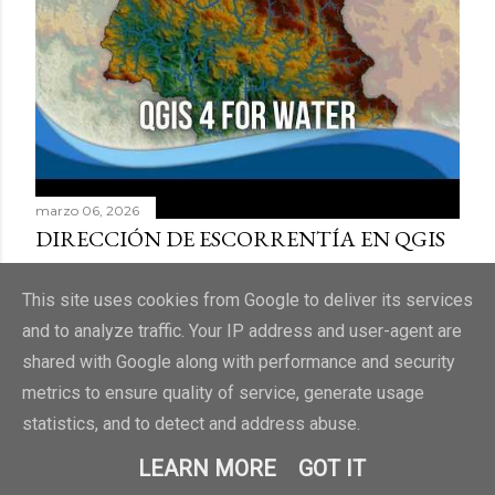
d
a
s
marzo 06, 2026
DIRECCIÓN DE ESCORRENTÍA EN QGIS
Compartir
Publicar un comentario
This site uses cookies from Google to deliver its services
and to analyze traffic. Your IP address and user-agent are
ENTRADAS ANTIGUAS
shared with Google along with performance and security
metrics to ensure quality of service, generate usage
statistics, and to detect and address abuse.
LEARN MORE
GOT IT