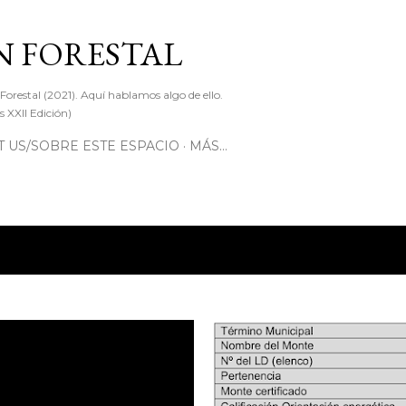
Ir al contenido principal
 FORESTAL
 Forestal (2021). Aquí hablamos algo de ello.
 XXII Edición)
 US/SOBRE ESTE ESPACIO
MÁS…