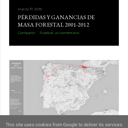
marzo 17, 2019
PÉRDIDAS Y GANANCIAS DE
MASA FORESTAL 2001-2012
Compartir
Publicar un comentario
marzo 05, 2019
This site uses cookies from Google to deliver its services
¿HA HABIDO MÁS INCENDIOS EN 2019?