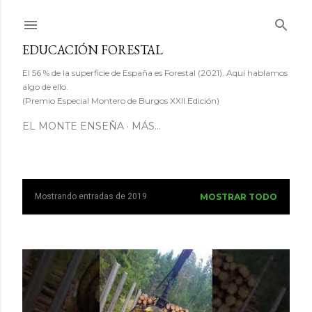
Ir al contenido principal
EDUCACIÓN FORESTAL
El 56 % de la superficie de España es Forestal (2021). Aquí hablamos
algo de ello.
(Premio Especial Montero de Burgos XXII Edición)
EL MONTE ENSEÑA
MÁS…
Mostrando entradas de 2019
MOSTRAR TODO
E
n
t
r
a