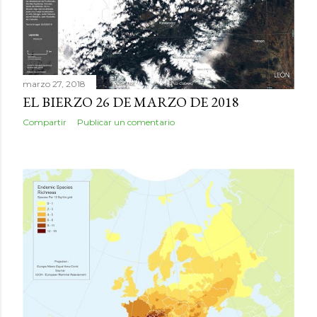
d
a
s
marzo 27, 2018
EL BIERZO 26 DE MARZO DE 2018
Compartir
Publicar un comentario