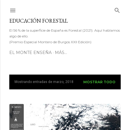
Ir al contenido principal
EDUCACIÓN FORESTAL
El 56 % de la superficie de España es Forestal (2021). Aquí hablamos
algo de ello.
(Premio Especial Montero de Burgos XXII Edición)
EL MONTE ENSEÑA
MÁS…
Mostrando entradas de marzo, 2018
MOSTRAR TODO
E
n
t
r
a