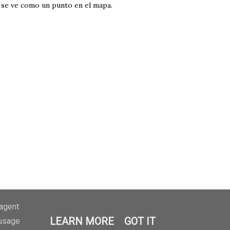
e se ve como un punto en el mapa.
-agent
erá en la entrada.
LEARN MORE
GOT IT
 usage