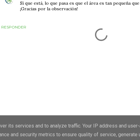
Sí que está, lo que pasa es que el área es tan pequeña qu
¡Gracias por la observación!
RESPONDER
er its services and to analyze traffic. Your IP address and user
s por tu comentario. En breve tu comentario aparec
nce and security metrics to ensure quality of service, generate