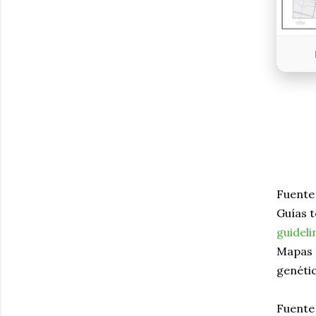
Fuente 
Guías t
guideli
Mapas d
genéti
Fuente