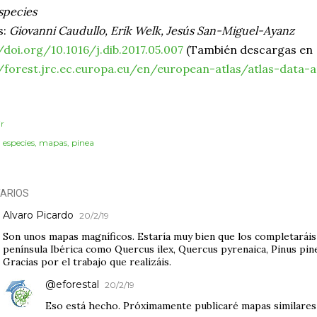
species
s:
Giovanni Caudullo, Erik Welk, Jesús San-Miguel-Ayanz
/doi.org/10.1016/j.dib.2017.05.007
(También descargas en
//forest.jrc.ec.europa.eu/en/european-atlas/atlas-data
r
:
especies
mapas
pinea
ARIOS
Alvaro Picardo
20/2/19
Son unos mapas magníficos. Estaría muy bien que los completaráis 
península Ibérica como Quercus ilex, Quercus pyrenaica, Pinus pine
Gracias por el trabajo que realizáis.
@eforestal
20/2/19
Eso está hecho. Próximamente publicaré mapas similares