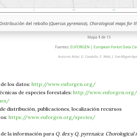
Distribución del rebollo (
Quercus pyrenaica
).
Chorological maps for t
Mapa
1
de 15
Fuentes:
EUFORGEN
|
European Forest Data Ce
Autores Atlas:
G. Caudullo, E. Welk, J. San-Miguel-Ay
de los datos:
http://www.euforgen.org/
écnicas de especies forestales:
http://www.euforgen.org/p
nes/
e distribución, publicaciones, localización recursos
cos:
https://www.euforgen.org/species/
 de la información para
Q. ilex
y
Q. pyrenaica
:
Chorological 