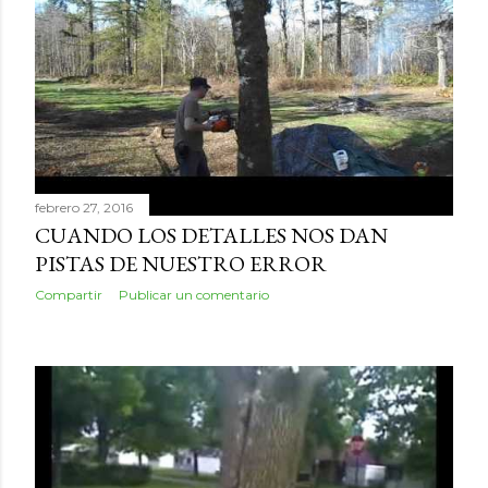
d
a
s
febrero 27, 2016
CUANDO LOS DETALLES NOS DAN
PISTAS DE NUESTRO ERROR
Compartir
Publicar un comentario