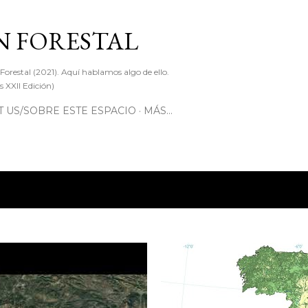
Ir al contenido principal
 FORESTAL
 Forestal (2021). Aquí hablamos algo de ello.
 XXII Edición)
 US/SOBRE ESTE ESPACIO
MÁS…