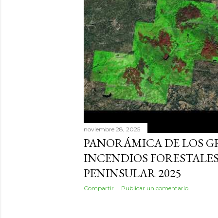
d
a
s
noviembre 28, 2025
PANORÁMICA DE LOS 
INCENDIOS FORESTALES
PENINSULAR 2025
Compartir
Publicar un comentario