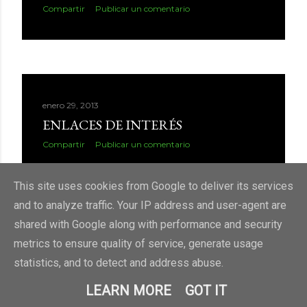
Compartir
Publicar un comentario
d
a
s
enero 29, 2013
ENLACES DE INTERÉS
Compartir
Publicar un comentario
This site uses cookies from Google to deliver its services
and to analyze traffic. Your IP address and user-agent are
shared with Google along with performance and security
metrics to ensure quality of service, generate usage
statistics, and to detect and address abuse.
LEARN MORE
GOT IT