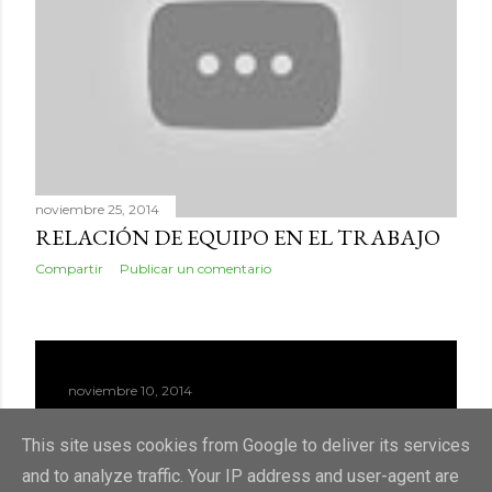
d
a
s
noviembre 25, 2014
RELACIÓN DE EQUIPO EN EL TRABAJO
Compartir
Publicar un comentario
noviembre 10, 2014
BIOCASTANEA 2014
This site uses cookies from Google to deliver its services
Compartir
Publicar un comentario
and to analyze traffic. Your IP address and user-agent are