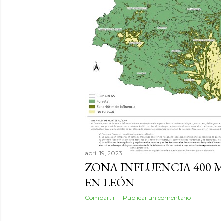
d
a
s
abril 19, 2023
ZONA INFLUENCIA 400 
EN LEÓN
Compartir
Publicar un comentario