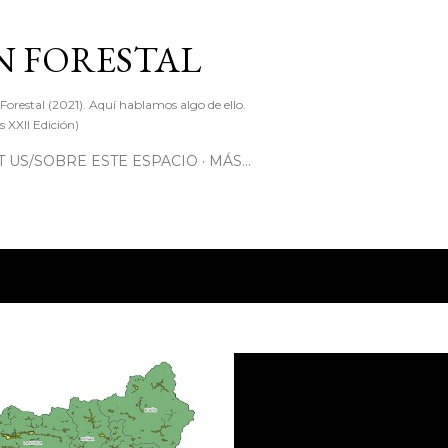
Ir al contenido principal
 FORESTAL
 Forestal (2021). Aquí hablamos algo de ello.
 XXII Edición)
 US/SOBRE ESTE ESPACIO
MÁS…