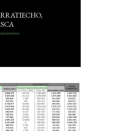
RRATIECHO,
ESCA
 comentario