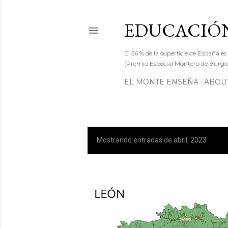
EDUCACIÓN
El 56 % de la superficie de España es
(Premio Especial Montero de Burgos
EL MONTE ENSEÑA
ABOUT
Mostrando entradas de abril, 2023
E
n
t
r
a