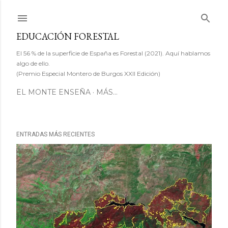
Ir al contenido principal
EDUCACIÓN FORESTAL
El 56 % de la superficie de España es Forestal (2021). Aquí hablamos
algo de ello.
(Premio Especial Montero de Burgos XXII Edición)
EL MONTE ENSEÑA
MÁS…
ENTRADAS MÁS RECIENTES
E
n
t
r
a