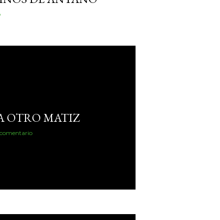
o
A OTRO MATIZ
 comentario