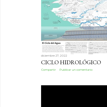
d
a
s
diciembre 27, 2022
CICLO HIDROLÓGICO
Compartir
Publicar un comentario