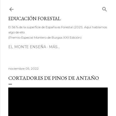
Ir al contenido principal
EDUCACIÓN FORESTAL
El 56 % de la superficie de España es Forestal (2021). Aquí hablamos
algo de ello.
(Premio Especial Montero de Burgos XXII Edición)
EL MONTE ENSEÑA
MÁS…
noviembre 05, 2022
CORTADORES DE PINOS DE ANTAÑO