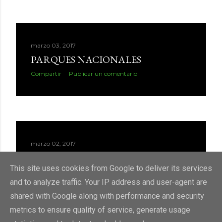
marzo 03, 2017
PARQUES NACIONALES
Compartir
Publicar un comentario
marzo 02, 2017
MAR DE PLÁSTICO
This site uses cookies from Google to deliver its services
Compartir
Publicar un comentario
and to analyze traffic. Your IP address and user-agent are
shared with Google along with performance and security
metrics to ensure quality of service, generate usage