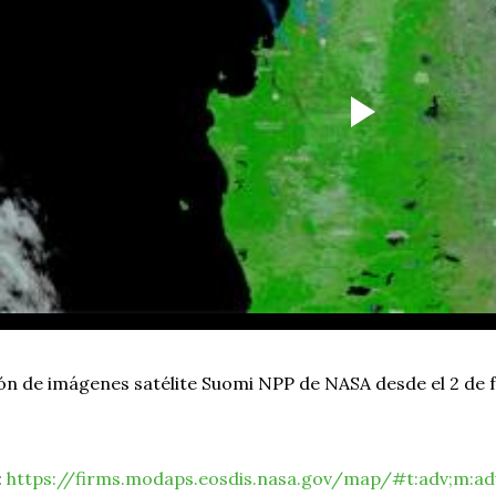
n de imágenes satélite Suomi NPP de NASA desde el 2 de f
:
https://firms.modaps.eosdis.nasa.gov/map/#t:adv;m:a