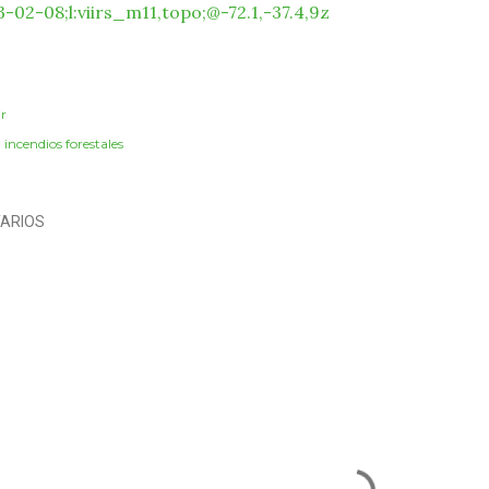
-02-08;l:viirs_m11,topo;@-72.1,-37.4,9z
r
:
incendios forestales
ARIOS