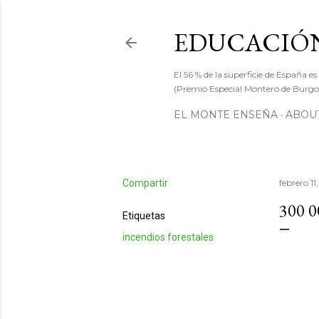
EDUCACIÓN
El 56 % de la superficie de España es
(Premio Especial Montero de Burgos
EL MONTE ENSEÑA
ABOUT
Compartir
febrero 11
300 
Etiquetas
incendios forestales