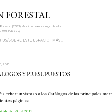
Ir al contenido principal
 FORESTAL
 Forestal (2021). Aquí hablamos algo de ello.
 XXII Edición)
 US/SOBRE ESTE ESPACIO
MÁS…
1, 2013
LOGOS Y PRESUPUESTOS
éis echar un vistazo a los Catálogos de las principales mar
uientes páginas:
tálogo Stihl 2013