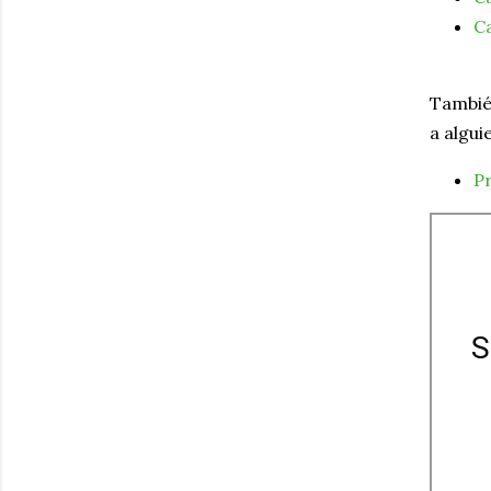
C
Tambié
a algui
P