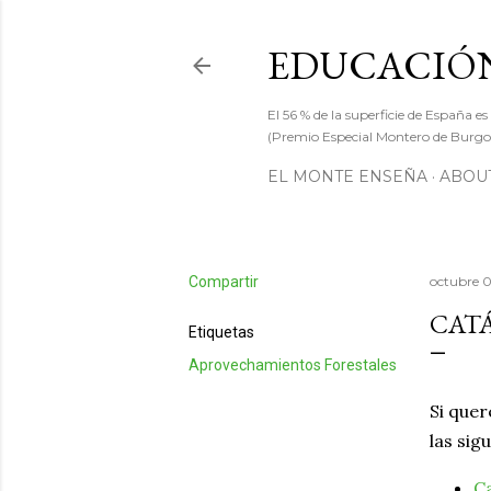
EDUCACIÓN
El 56 % de la superficie de España es
(Premio Especial Montero de Burgos
EL MONTE ENSEÑA
ABOUT
Compartir
octubre 0
CATÁ
Etiquetas
Aprovechamientos Forestales
Si quer
las sig
Ca