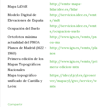
http://wmts-mapa-
Mapa LiDAR
lidar.idee.es/lidar
Modelo Digital de
http://servicios.idee.es/wmt
Elevaciones de España
s/mdt
http://servicios.idee.es/wmt
Ocupación del Suelo
s/ocupacion-suelo
Ortofotos máxima
http://www.ign.es/wmts/pn
actualidad del PNOA
oa-ma
Planos de Madrid (1622 -
http://www.ign.es/wmts/pla
1960)
nos
Primera edición de los
http://www.ign.es/wmts/pri
Mapas Topográficos
mera-edicion-mtn
Nacionales
Mapa topográfico
https://idecyl.jcyl.es/geoser
unificado de Castilla y
ver/mapacyl/gwc/service/w
León:
mts
Compartir