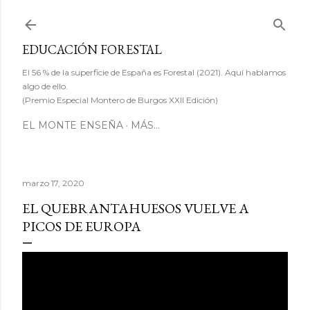
Ir al contenido principal
EDUCACIÓN FORESTAL
El 56 % de la superficie de España es Forestal (2021). Aquí hablamos
algo de ello.
(Premio Especial Montero de Burgos XXII Edición)
EL MONTE ENSEÑA
MÁS…
marzo 17, 2020
EL QUEBRANTAHUESOS VUELVE A
PICOS DE EUROPA