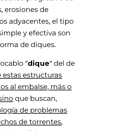
s, erosiones de
s adyacentes, el tipo
simple y efectiva son
 forma de diques.
vocablo "
dique
" del de
 estas estructuras
dos al embalse, más o
sino
que buscan,
pología de problemas
echos de torrentes
,