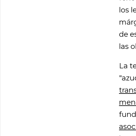
los 
márg
de e
las 
La t
"azu
tran
meno
fun
asoc