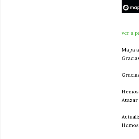
ver a p
Mapa ac
Gracia
Gracias
Hemos a
Atazar 
Actuali
Hemos a