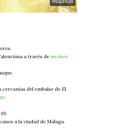
tores.
Valenciana a través de
su visor
asque.
 cercanías del embalse de El
gio
-19.
canos a la ciudad de Málaga.