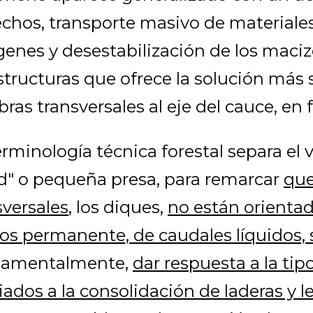
lechos, transporte masivo de materiale
enes y desestabilización de los macizo
structuras que ofrece la solución más 
obras transversales al eje del cauce, en
erminología técnica forestal separa el 
d" o pequeña presa, para remarcar
que
sversales
, los diques,
no están orienta
s permanente, de caudales líquidos, 
damentalmente,
dar respuesta a la ti
iados a la consolidación de laderas y l