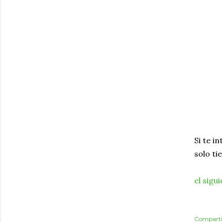
Si te i
solo ti
el sigu
Comparti