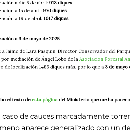
zación a día 5 de abril:
913 diques
zación a 15 de abril:
970 diques
zación a 19 de abril:
1017 diques
zación a 3 de mayo de 2025
s a Jaime de Lara Pasquín, Director Conservador del Parq
y por mediación de Ángel Lobo de la
Asociación Forestal A
o de localización 1486 diques más, por lo que a
3 de mayo 
bo el texto de
esta página
del Ministerio que me ha pareci
l caso de cauces marcadamente torrenc
meno aparece generalizado con un de