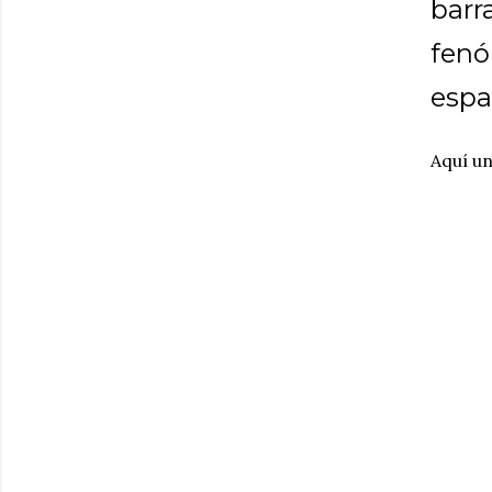
barr
fenó
espa
Aquí un