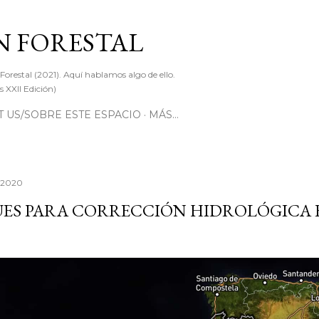
Ir al contenido principal
 FORESTAL
 Forestal (2021). Aquí hablamos algo de ello.
 XXII Edición)
 US/SOBRE ESTE ESPACIO
MÁS…
, 2020
UES PARA CORRECCIÓN HIDROLÓGICA 