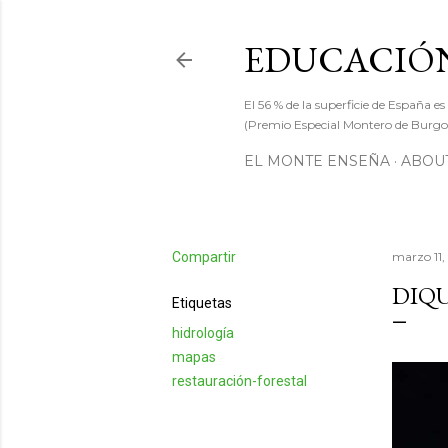
EDUCACIÓN
El 56 % de la superficie de España es
(Premio Especial Montero de Burgos
EL MONTE ENSEÑA
ABOUT
Compartir
marzo 11
DIQ
Etiquetas
hidrología
mapas
restauración-forestal