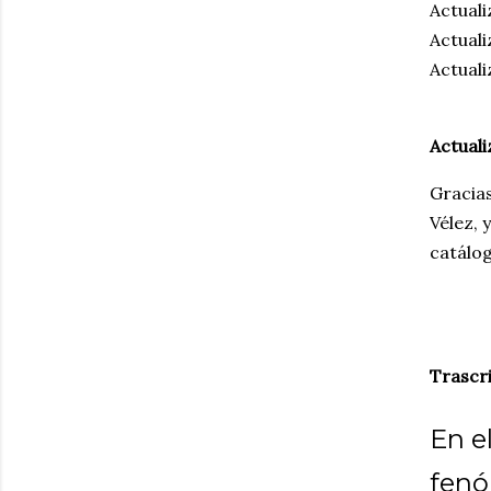
Actuali
Actuali
Actuali
Actuali
Gracia
Vélez, 
catálog
Trascri
En e
fenó