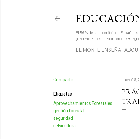
EDUCACIÓN
El 56 % de la superficie de España es
(Premio Especial Montero de Burgos
EL MONTE ENSEÑA
ABOUT
Compartir
enero 16,
PRÁ
Etiquetas
TRAB
Aprovechamientos Forestales
gestión forestal
seguridad
selvicultura