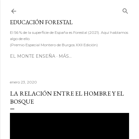
Ir al contenido principal
EDUCACIÓN FORESTAL
El 56 % de la superficie de España es Forestal (2021). Aquí hablamos
algo de ello.
(Premio Especial Montero de Burgos XXII Edición)
EL MONTE ENSEÑA
MÁS…
enero 23, 2020
LA RELACIÓN ENTRE EL HOMBRE Y EL
BOSQUE