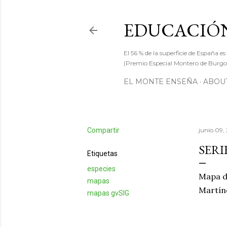
EDUCACIÓN
El 56 % de la superficie de España es
(Premio Especial Montero de Burgos
EL MONTE ENSEÑA
ABOUT
Compartir
junio 09,
SERI
Etiquetas
especies
Mapa d
mapas
Martín
mapas gvSIG