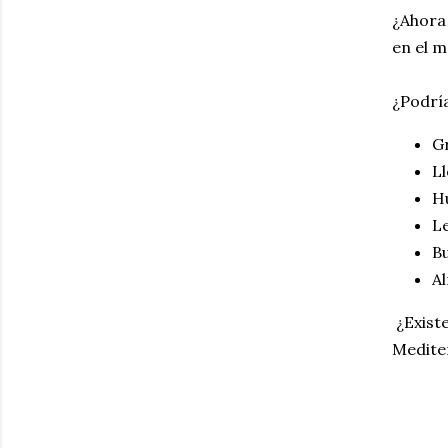
¿Ahora 
en el m
¿Podría
G
Ll
H
L
B
A
¿Existe
Medite