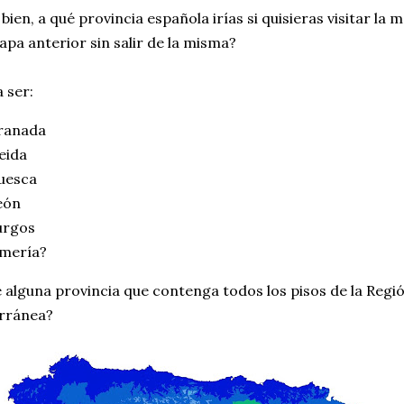
bien, a qué provincia española irías si quisieras visitar l
apa anterior sin salir de la misma?
 ser:
ranada
eida
uesca
eón
urgos
lmería?
 alguna provincia que contenga todos los pisos de la Regió
rránea?