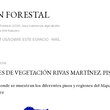
Ir al contenido principal
 FORESTAL
 Forestal (2021). Aquí hablamos algo de ello.
 XXII Edición)
 US/SOBRE ESTE ESPACIO
MÁS…
 2016
ES DE VEGETACIÓN RIVAS MARTÍNEZ. P
onde se muestran los diferentes pisos y regiones del
Mapa
ez