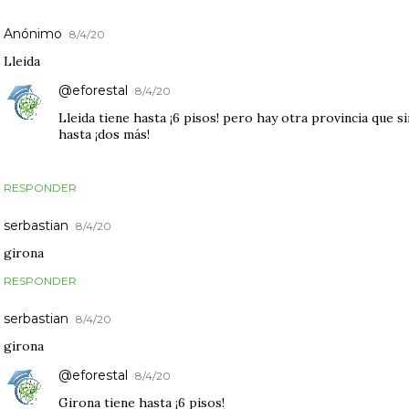
Anónimo
8/4/20
Lleida
@eforestal
8/4/20
Lleida tiene hasta ¡6 pisos! pero hay otra provincia que s
hasta ¡dos más!
RESPONDER
serbastian
8/4/20
girona
RESPONDER
serbastian
8/4/20
girona
@eforestal
8/4/20
Girona tiene hasta ¡6 pisos!