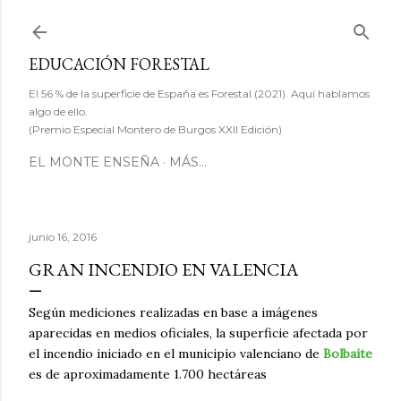
Ir al contenido principal
EDUCACIÓN FORESTAL
El 56 % de la superficie de España es Forestal (2021). Aquí hablamos
algo de ello.
(Premio Especial Montero de Burgos XXII Edición)
EL MONTE ENSEÑA
MÁS…
junio 16, 2016
GRAN INCENDIO EN VALENCIA
Según mediciones realizadas en base a imágenes
aparecidas en medios oficiales, la superficie afectada por
el incendio iniciado en el municipio valenciano de
Bolbaite
es de aproximadamente 1.700 hectáreas