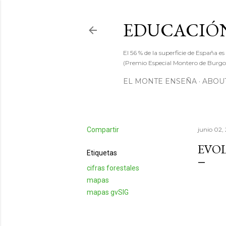
EDUCACIÓN
El 56 % de la superficie de España es
(Premio Especial Montero de Burgos
EL MONTE ENSEÑA
ABOUT
Compartir
junio 02,
EVOL
Etiquetas
cifras forestales
mapas
mapas gvSIG