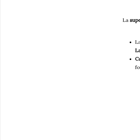
La
supe
L
L
Ca
fo