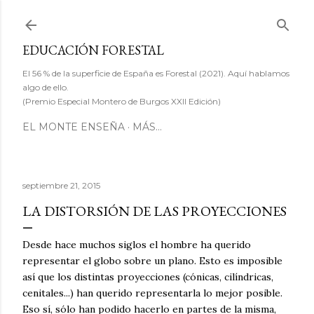
Ir al contenido principal
EDUCACIÓN FORESTAL
El 56 % de la superficie de España es Forestal (2021). Aquí hablamos
algo de ello.
(Premio Especial Montero de Burgos XXII Edición)
EL MONTE ENSEÑA
MÁS…
septiembre 21, 2015
LA DISTORSIÓN DE LAS PROYECCIONES
Desde hace muchos siglos el hombre ha querido
representar el globo sobre un plano. Esto es imposible
así que los distintas proyecciones (cónicas, cilíndricas,
cenitales...) han querido representarla lo mejor posible.
Eso sí, sólo han podido hacerlo en partes de la misma,