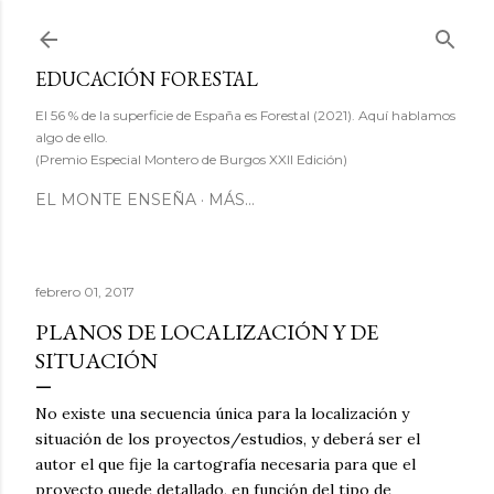
Ir al contenido principal
EDUCACIÓN FORESTAL
El 56 % de la superficie de España es Forestal (2021). Aquí hablamos
algo de ello.
(Premio Especial Montero de Burgos XXII Edición)
EL MONTE ENSEÑA
MÁS…
febrero 01, 2017
PLANOS DE LOCALIZACIÓN Y DE
SITUACIÓN
No existe una secuencia única para la localización y
situación de los proyectos/estudios, y deberá ser el
autor el que fije la cartografía necesaria para que el
proyecto quede detallado, en función del tipo de