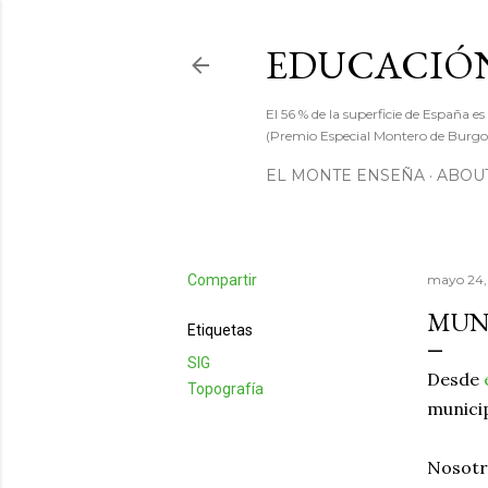
EDUCACIÓN
El 56 % de la superficie de España es
(Premio Especial Montero de Burgos
EL MONTE ENSEÑA
ABOUT
Compartir
mayo 24,
MUNI
Etiquetas
SIG
Desde
Topografía
municip
Nosotr