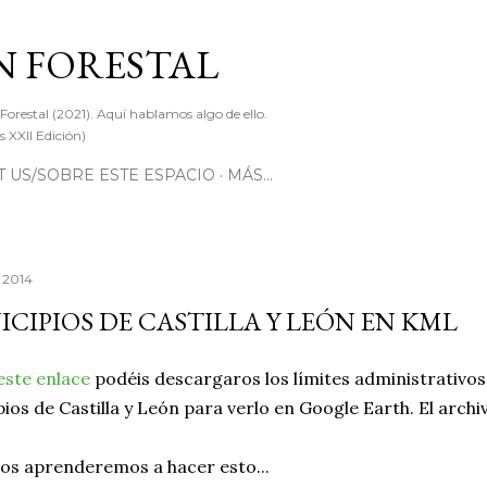
Ir al contenido principal
 FORESTAL
 Forestal (2021). Aquí hablamos algo de ello.
 XXII Edición)
 US/SOBRE ESTE ESPACIO
MÁS…
 2014
CIPIOS DE CASTILLA Y LEÓN EN KML
este enlace
podéis descargaros los límites administrativos
ios de Castilla y León para verlo en Google Earth. El arch
os aprenderemos a hacer esto...