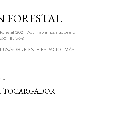
Ir al contenido principal
 FORESTAL
 Forestal (2021). Aquí hablamos algo de ello.
 XXII Edición)
 US/SOBRE ESTE ESPACIO
MÁS…
2014
AUTOCARGADOR