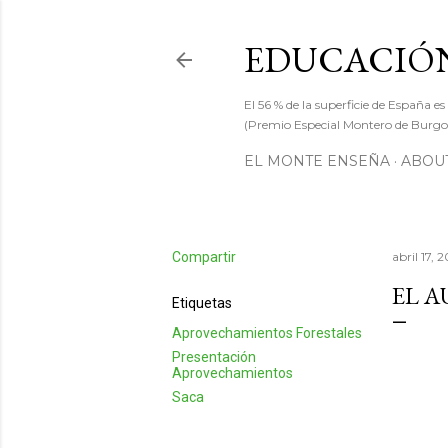
EDUCACIÓN
El 56 % de la superficie de España es
(Premio Especial Montero de Burgos
EL MONTE ENSEÑA
ABOUT
Compartir
abril 17, 
EL 
Etiquetas
Aprovechamientos Forestales
Presentación
Aprovechamientos
Saca