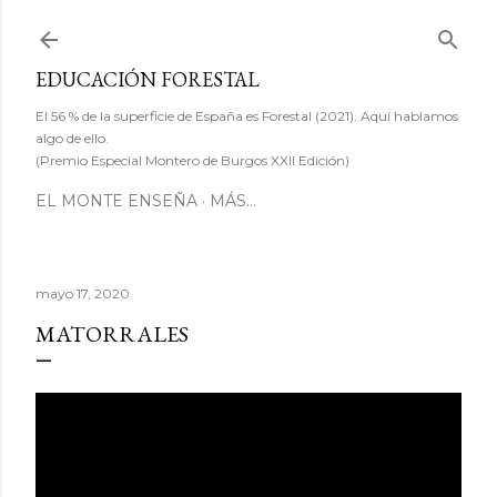
Ir al contenido principal
EDUCACIÓN FORESTAL
El 56 % de la superficie de España es Forestal (2021). Aquí hablamos
algo de ello.
(Premio Especial Montero de Burgos XXII Edición)
EL MONTE ENSEÑA
MÁS…
mayo 17, 2020
MATORRALES