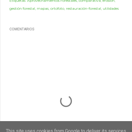
Etiquetas:
Aprovechamientos Forestales
comparativa
erosión
gestión forestal
mapas
ortofoto
restauración-forestal
utilidades
COMENTARIOS
This site uses cookies from Google to deliver its services