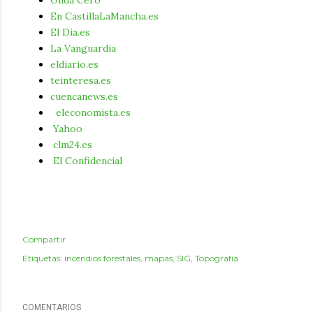
Onda Cero
En CastillaLaMancha.es
El Dia.es
La Vanguardia
eldiario.es
teinteresa.es
cuencanews.es
eleconomista.es
Yahoo
clm24.es
El Confidencial
Compartir
Etiquetas:
incendios forestales
mapas
SIG
Topografía
COMENTARIOS