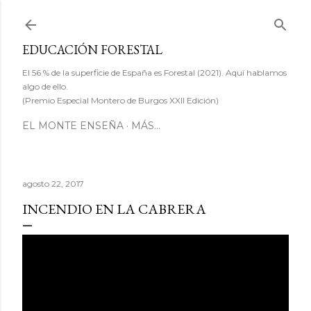
Ir al contenido principal
EDUCACIÓN FORESTAL
El 56 % de la superficie de España es Forestal (2021). Aquí hablamos
algo de ello.
(Premio Especial Montero de Burgos XXII Edición)
EL MONTE ENSEÑA
MÁS…
agosto 22, 2017
INCENDIO EN LA CABRERA