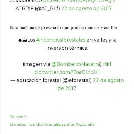
cuidado!16:00
pic.twitter.com/JWMynCJFQD
— ATBRIF (@AT_Brif)
22 de agosto de 2017
Esta mañana se preveía lo que podría ocurrir y así fue
🔥🌄Los
#incendiosforestales
en valles y la
inversión térmica
(imagen vía
@BomberosNavarra
)
#iiff
pic.twitter.com/fDarBLtc2H
— educación forestal (@eforestal)
22 de agosto
de 2017
Compartir
Etiquetas:
incendios forestales
satélite
Topografía