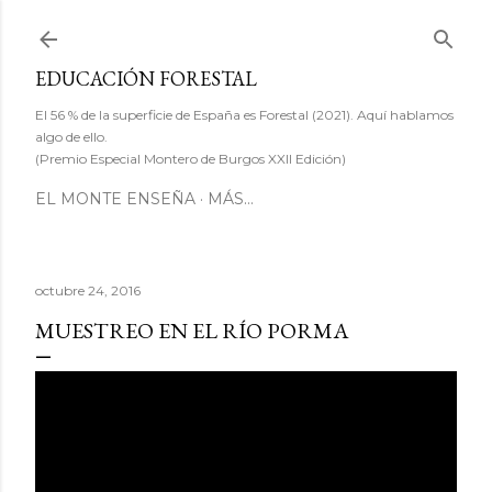
Ir al contenido principal
EDUCACIÓN FORESTAL
El 56 % de la superficie de España es Forestal (2021). Aquí hablamos
algo de ello.
(Premio Especial Montero de Burgos XXII Edición)
EL MONTE ENSEÑA
MÁS…
octubre 24, 2016
MUESTREO EN EL RÍO PORMA