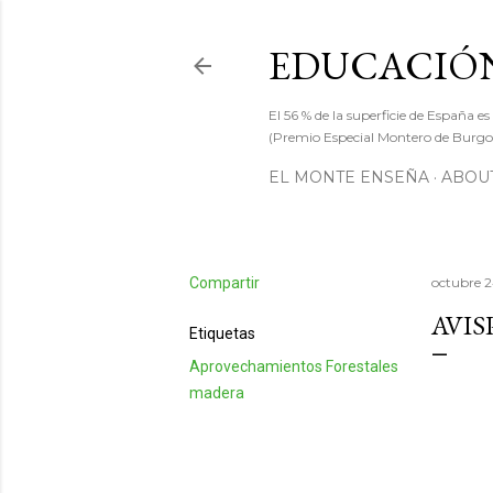
EDUCACIÓN
El 56 % de la superficie de España es
(Premio Especial Montero de Burgos
EL MONTE ENSEÑA
ABOUT
Compartir
octubre 2
AVIS
Etiquetas
Aprovechamientos Forestales
madera