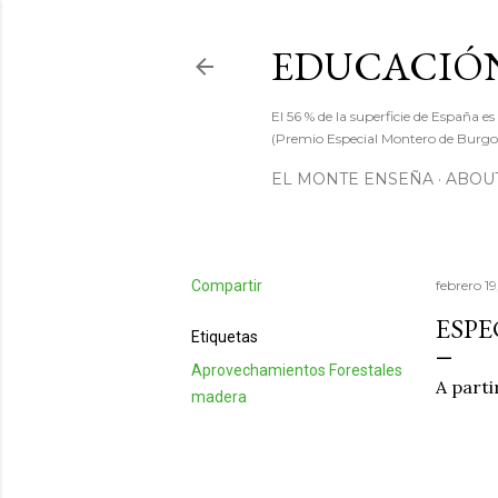
EDUCACIÓN
El 56 % de la superficie de España es
(Premio Especial Montero de Burgos
EL MONTE ENSEÑA
ABOUT
Compartir
febrero 19
ESPE
Etiquetas
Aprovechamientos Forestales
A parti
madera