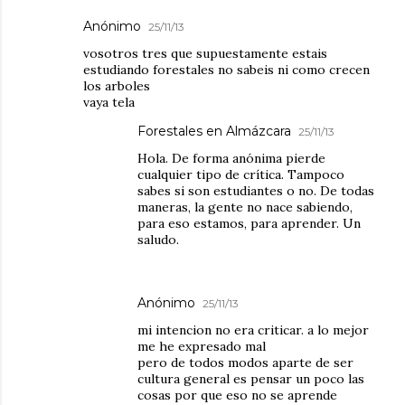
Anónimo
25/11/13
vosotros tres que supuestamente estais
estudiando forestales no sabeis ni como crecen
los arboles
vaya tela
Forestales en Almázcara
25/11/13
Hola. De forma anónima pierde
cualquier tipo de crítica. Tampoco
sabes si son estudiantes o no. De todas
maneras, la gente no nace sabiendo,
para eso estamos, para aprender. Un
saludo.
Anónimo
25/11/13
mi intencion no era criticar. a lo mejor
me he expresado mal
pero de todos modos aparte de ser
cultura general es pensar un poco las
cosas por que eso no se aprende