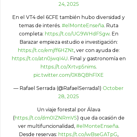
24, 2025
En el VT4 del 6CFE también hubo diversidad y
temas de interés.
#elMonteEnseña
. Ruta
completa:
https://t.co/UG9WHdFSgw
. En
Barazar empieza estudio e investigación:
https://t.co/emjff6HZNt
, ver con ayuda de:
https://t.co/atn0jwqI4U
. Final y gastronomía en
https://t.co/Xrtvp5nims
.
pic.twitter.com/0X8QBhFlXE
— Rafael Serrada (@RafaelSerrada1)
October
28, 2025
Un viaje forestal por Álava
(
https://t.co/dm0IZNRmVS
) que da ocasión de
ver multifuncionalidad,
#elMonteEnseña
.
Desde reservas:
https://t.co/iwBseGATpG
,