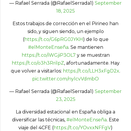
— Rafael Serrada (@RafaelSerrada1)
September
18, 2025
Estos trabajos de corrección en el Pirineo han
sido, y siguen siendo, un ejemplo
(
https://t.co/G6pRG0JYKH
) de lo que
#elMonteEnseña
. Se mantienen
https://t.co/iWGjiP3OL7
y se muestran
https://t.co/o3h3RrilpZ
, afortunadamente. Hay
que volver a visitarlos:
https://t.co/LLH3xFgD2x
.
pic.twitter.com/nylcvVdmbO
— Rafael Serrada (@RafaelSerrada1)
September
23, 2025
La diversidad estacional en España obliga a
diversificar las técnicas,
#elMonteEnseña
. Este
viaje del 4CFE (
https://t.co/YOvxxNFFgV
)