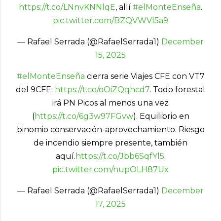
https://t.co/LNnvKNNlqE
, allí
#elMonteEnseña
.
pic.twitter.com/BZQVWVl5a9
— Rafael Serrada (@RafaelSerrada1)
December
15, 2025
#elMonteEnseña
cierra serie Viajes CFE con VT7
del 9CFE:
https://t.co/oOiZQqhcd7
. Todo forestal
irá PN Picos al menos una vez
(
https://t.co/6g3w97FGvw
). Equilibrio en
binomio conservación-aprovechamiento. Riesgo
de incendio siempre presente, también
aquí.
https://t.co/Jbb6SqfYl5
.
pic.twitter.com/nupOLH87Ux
— Rafael Serrada (@RafaelSerrada1)
December
17, 2025