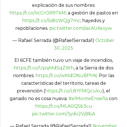
explicación de sus nombres:
https://t.co/VcCrOR9TkM
; a gestión de pastos en
https://t.co/Ss8zWQg7mc
; hayedos y
repoblaciones.
pic.twitter.com/sscAUAxxyw
— Rafael Serrada (@RafaelSerrada1)
October
30, 2025
El 6CFE también tuvo un viaje de incendios,
https://t.co/UpqMdSqZWh
, a la Sierra de dos
nombres:
https://t.co/wMdONuBPhN
. Por las
características del territorio, tareas de
prevención (
https://t.co/L8YFMQcuku
), el
ganado no es cosa nueva.
#elMonteEnseña
con
https://t.co/MLA0Q5b3cu
pic.twitter.com/3ydv2VjBbA
— Rafael Serrada (@RafaelSerrada1)
November