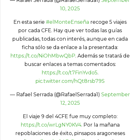
— Rafael Serrada (@RafaelSerrada1)
September
10, 2025
En esta serie
#elMonteEnseña
recoge 5 viajes
por cada CFE. Hay que ver todas las guías
publicadas, todas con interés, aunque en cada
ficha sólo se da enlace a la presentada:
https://t.co/NiOhMbwQbP
. Además se tratará de
buscar enlaces a temas comentados:
https://t.co/t7FinYvdo5
.
pic.twitter.com/hQt8rsb79S
— Rafael Serrada (@RafaelSerrada1)
September
12, 2025
El viaje 9 del 4CFE fue muy completo:
https://t.co/wrLgNY0KV4
. Por la mañana
repoblaciones de éxito, pinsapos aragoneses