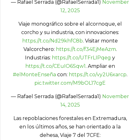
— Rafael Serrada (@RafaelSerrada1)
November
12, 2025
Viaje monográfico sobre el alcornoque, el
corcho y su industria, con innovaciones:
https://t.co/Nd29khfC8b
. Visitar monte
Valcorchero:
https://t.co/f34EjMeAzm
.
Industrias:
https://t.co/UTFrLIPqeg
y
https://t.co/CEuIO6Sqw1
. Ampliar en
#elMonteEnseña
con:
https://t.co/vy2U6xarcp
.
pic.twitter.com/M9bOL17cgE
— Rafael Serrada (@RafaelSerrada1)
November
14, 2025
Las repoblaciones forestales en Extremadura,
en los últimos años, se han orientado a la
dehesa, Viaje 7 del 7CFE: