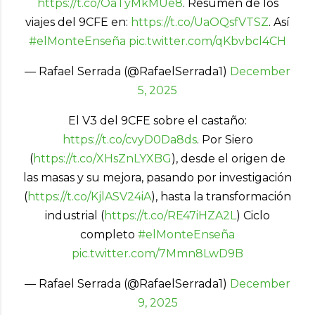
https://t.co/OaTyMkMUe8
. Resumen de los
viajes del 9CFE en:
https://t.co/UaOQsfVTSZ
. Así
#elMonteEnseña
pic.twitter.com/qKbvbcl4CH
— Rafael Serrada (@RafaelSerrada1)
December
5, 2025
El V3 del 9CFE sobre el castaño:
https://t.co/cvyD0Da8ds
. Por Siero
(
https://t.co/XHsZnLYXBG
), desde el origen de
las masas y su mejora, pasando por investigación
(
https://t.co/KjlASV24iA
), hasta la transformación
industrial (
https://t.co/RE47iHZA2L
) Ciclo
completo
#elMonteEnseña
pic.twitter.com/7Mmn8LwD9B
— Rafael Serrada (@RafaelSerrada1)
December
9, 2025