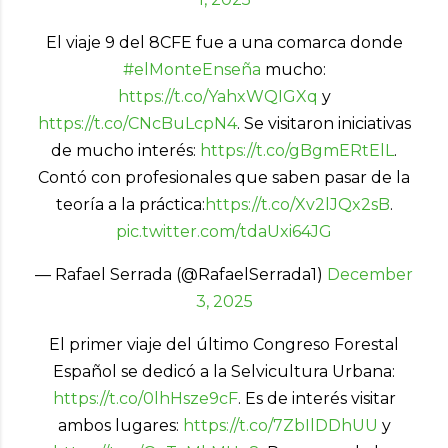
El viaje 9 del 8CFE fue a una comarca donde
#elMonteEnseña
mucho:
https://t.co/YahxWQIGXq
y
https://t.co/CNcBuLcpN4
. Se visitaron iniciativas
de mucho interés:
https://t.co/gBgmERtElL
.
Contó con profesionales que saben pasar de la
teoría a la práctica:
https://t.co/Xv2lJQx2sB
.
pic.twitter.com/tdaUxi64JG
— Rafael Serrada (@RafaelSerrada1)
December
3, 2025
El primer viaje del último Congreso Forestal
Español se dedicó a la Selvicultura Urbana:
https://t.co/0lhHsze9cF
. Es de interés visitar
ambos lugares:
https://t.co/7ZbIlDDhUU
y