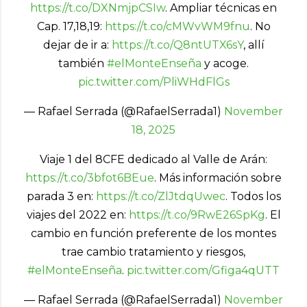
https://t.co/DXNmjpCSIw
. Ampliar técnicas en
Cap. 17,18,19:
https://t.co/cMWvWM9fnu
. No
dejar de ir a:
https://t.co/Q8ntUTX6sY
, allí
también
#elMonteEnseña
y acoge.
pic.twitter.com/PliWHdFlGs
— Rafael Serrada (@RafaelSerrada1)
November
18, 2025
Viaje 1 del 8CFE dedicado al Valle de Arán:
https://t.co/3bfot6BEue
. Más información sobre
parada 3 en:
https://t.co/ZlJtdqUwec
. Todos los
viajes del 2022 en:
https://t.co/9RwE26SpKg
. El
cambio en función preferente de los montes
trae cambio tratamiento y riesgos,
#elMonteEnseña
.
pic.twitter.com/Gfiga4qUTT
— Rafael Serrada (@RafaelSerrada1)
November