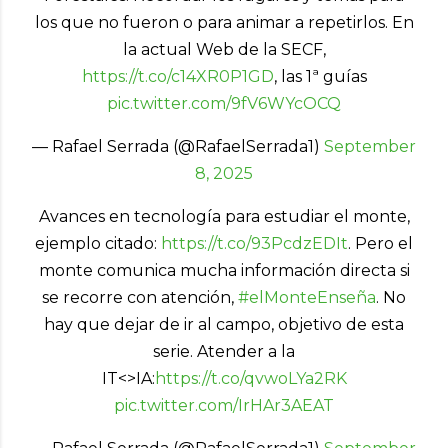
los que no fueron o para animar a repetirlos. En
la actual Web de la SECF,
https://t.co/c14XR0P1GD
, las 1ª guías
pic.twitter.com/9fV6WYcOCQ
— Rafael Serrada (@RafaelSerrada1)
September
8, 2025
Avances en tecnología para estudiar el monte,
ejemplo citado:
https://t.co/93PcdzEDIt
. Pero el
monte comunica mucha información directa si
se recorre con atención,
#elMonteEnseña
. No
hay que dejar de ir al campo, objetivo de esta
serie. Atender a la
IT<>IA:
https://t.co/qvwoLYa2RK
pic.twitter.com/IrHAr3AEAT