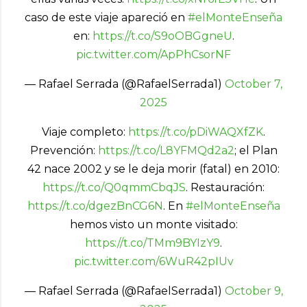
caso de este viaje apareció en
#elMonteEnseña
en:
https://t.co/S9oOBGgneU
.
pic.twitter.com/ApPhCsorNF
— Rafael Serrada (@RafaelSerrada1)
October 7,
2025
Viaje completo:
https://t.co/pDiWAQXfZK
.
Prevención:
https://t.co/L8YFMQd2a2
; el Plan
42 nace 2002 y se le deja morir (fatal) en 2010:
https://t.co/Q0qmmCbqJS
. Restauración:
https://t.co/dgezBnCG6N
. En
#elMonteEnseña
hemos visto un monte visitado:
https://t.co/TMm9BYIzY9
.
pic.twitter.com/6WuR42pIUv
— Rafael Serrada (@RafaelSerrada1)
October 9,