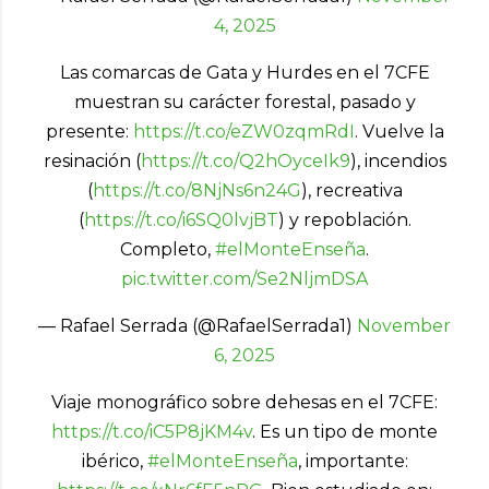
4, 2025
Las comarcas de Gata y Hurdes en el 7CFE
muestran su carácter forestal, pasado y
presente:
https://t.co/eZW0zqmRdI
. Vuelve la
resinación (
https://t.co/Q2hOyceIk9
), incendios
(
https://t.co/8NjNs6n24G
), recreativa
(
https://t.co/i6SQ0lvjBT
) y repoblación.
Completo,
#elMonteEnseña
.
pic.twitter.com/Se2NljmDSA
— Rafael Serrada (@RafaelSerrada1)
November
6, 2025
Viaje monográfico sobre dehesas en el 7CFE:
https://t.co/iC5P8jKM4v
. Es un tipo de monte
ibérico,
#elMonteEnseña
, importante: