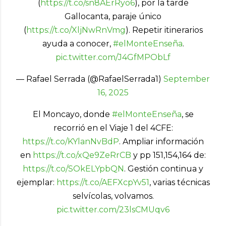
(
https://t.co/sn8AErRyo6
), por la tarde
Gallocanta, paraje único
(
https://t.co/XljNwRnVmg
). Repetir itinerarios
ayuda a conocer,
#elMonteEnseña
.
pic.twitter.com/J4GfMPObLf
— Rafael Serrada (@RafaelSerrada1)
September
16, 2025
El Moncayo, donde
#elMonteEnseña
, se
recorrió en el Viaje 1 del 4CFE:
https://t.co/KYlanNvBdP
. Ampliar información
en
https://t.co/xQe9ZeRrCB
y pp 151,154,164 de:
https://t.co/SOkELYpbQN
. Gestión continua y
ejemplar:
https://t.co/AEFXcpYv51
, varias técnicas
selvícolas, volvamos.
pic.twitter.com/23lsCMUqv6