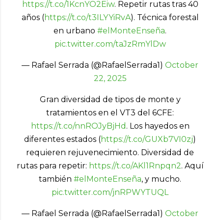
https://t.co/1KcnYO2Eiw
. Repetir rutas tras 40
años (
https://t.co/t3ILYYiRvA
). Técnica forestal
en urbano
#elMonteEnseña
.
pic.twitter.com/taJzRmYlDw
— Rafael Serrada (@RafaelSerrada1)
October
22, 2025
Gran diversidad de tipos de monte y
tratamientos en el VT3 del 6CFE:
https://t.co/nnROJyBjHd
. Los hayedos en
diferentes estados (
https://t.co/GUXb7VI0zj
)
requieren rejuvenecimiento. Diversidad de
rutas para repetir:
https://t.co/AKl1Rnpqn2
. Aquí
también
#elMonteEnseña
, y mucho.
pic.twitter.com/jnRPWYTUQL
— Rafael Serrada (@RafaelSerrada1)
October