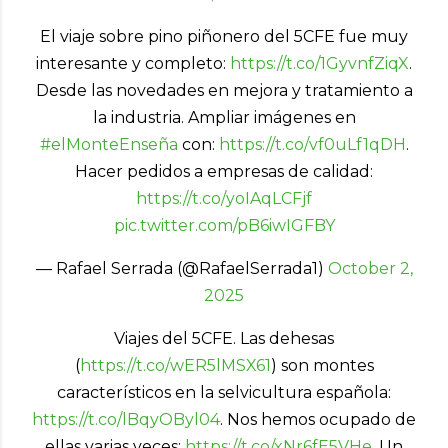
El viaje sobre pino piñonero del 5CFE fue muy
interesante y completo:
https://t.co/1GyvnfZiqX
.
Desde las novedades en mejora y tratamiento a
la industria. Ampliar imágenes en
#elMonteEnseña
con:
https://t.co/vf0uLf1qDH
.
Hacer pedidos a empresas de calidad:
https://t.co/yoIAqLCFjf
pic.twitter.com/pB6iwIGFBY
— Rafael Serrada (@RafaelSerrada1)
October 2,
2025
Viajes del 5CFE. Las dehesas
(
https://t.co/wER5lMSX61
) son montes
característicos en la selvicultura española:
https://t.co/lBqyOByl04
. Nos hemos ocupado de
ellas varias veces:
https://t.co/xNr6fE5VHe
. Un