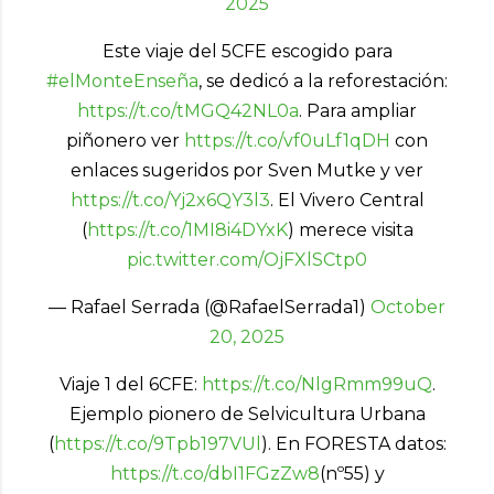
2025
Este viaje del 5CFE escogido para
#elMonteEnseña
, se dedicó a la reforestación:
https://t.co/tMGQ42NL0a
. Para ampliar
piñonero ver
https://t.co/vf0uLf1qDH
con
enlaces sugeridos por Sven Mutke y ver
https://t.co/Yj2x6QY3l3
. El Vivero Central
(
https://t.co/1MI8i4DYxK
) merece visita
pic.twitter.com/OjFXlSCtp0
— Rafael Serrada (@RafaelSerrada1)
October
20, 2025
Viaje 1 del 6CFE:
https://t.co/NlgRmm99uQ
.
Ejemplo pionero de Selvicultura Urbana
(
https://t.co/9Tpb197VUl
). En FORESTA datos:
https://t.co/dbI1FGzZw8
(nº55) y