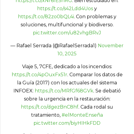
https://t.co/xNr6fE5nRG
. Bien estudiado en:
https://t.co/s42Ldd4Uos
y
https://t.co/82zo0bQL4i
. Con problemas y
soluciones, multifuncional y biodiverso.
pic.twitter.com/u82vhgBRvJ
— Rafael Serrada (@RafaelSerrada1)
November
10, 2025
Viaje 5, 7CFE, dedicado a los incendios:
https://t.co/4pOuxFx51r
. Comparar los datos de
la Guía (2017) con los actuales del sistema
INFOEX:
https://t.co/MRfGf68GVk
. Se debatió
sobre la urgencia en la restauración:
https://t.co/dgezBnC8hf
. Cada rodal su
tratamiento,
#elMonteEnseña
pic.twitter.com/biyHIHkFDD