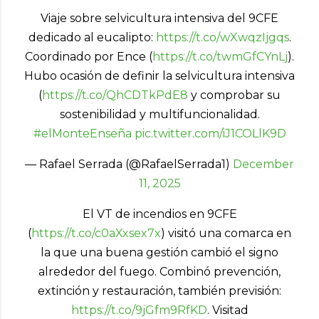
Viaje sobre selvicultura intensiva del 9CFE
dedicado al eucalipto:
https://t.co/wXwqzIjgqs
.
Coordinado por Ence (
https://t.co/twmGfCYnLj
).
Hubo ocasión de definir la selvicultura intensiva
(
https://t.co/QhCDTkPdE8
y comprobar su
sostenibilidad y multifuncionalidad.
#elMonteEnseña
pic.twitter.com/iJ1COLlK9D
— Rafael Serrada (@RafaelSerrada1)
December
11, 2025
El VT de incendios en 9CFE
(
https://t.co/c0aXxsex7x
) visitó una comarca en
la que una buena gestión cambió el signo
alrededor del fuego. Combinó prevención,
extinción y restauración, también previsión:
https://t.co/9jGfm9RfKD
. Visitad