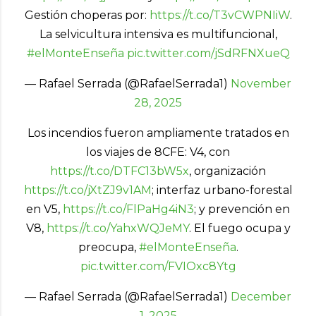
Gestión choperas por:
https://t.co/T3vCWPNIiW
.
La selvicultura intensiva es multifuncional,
#elMonteEnseña
pic.twitter.com/jSdRFNXueQ
— Rafael Serrada (@RafaelSerrada1)
November
28, 2025
Los incendios fueron ampliamente tratados en
los viajes de 8CFE: V4, con
https://t.co/DTFC13bW5x
, organización
https://t.co/jXtZJ9v1AM
; interfaz urbano-forestal
en V5,
https://t.co/FlPaHg4iN3
; y prevención en
V8,
https://t.co/YahxWQJeMY
. El fuego ocupa y
preocupa,
#elMonteEnseña
.
pic.twitter.com/FVIOxc8Ytg
— Rafael Serrada (@RafaelSerrada1)
December
1, 2025