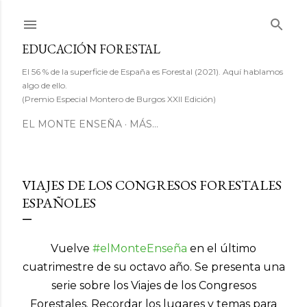
Ir al contenido principal
EDUCACIÓN FORESTAL
El 56 % de la superficie de España es Forestal (2021). Aquí hablamos
algo de ello.
(Premio Especial Montero de Burgos XXII Edición)
EL MONTE ENSEÑA
MÁS…
VIAJES DE LOS CONGRESOS FORESTALES
ESPAÑOLES
Vuelve
#elMonteEnseña
en el último
cuatrimestre de su octavo año. Se presenta una
serie sobre los Viajes de los Congresos
Forestales. Recordar los lugares y temas para