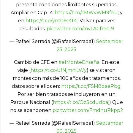
presenta condiciones limitantes superadas.
Ampliar en Cap 14:
https://t.co/cMWvWM9fnu
; y
en
https://t.co/ynt06sK1Ki
. Volver para ver
resultados.
pic.twitter.com/mvLACfmsL9
— Rafael Serrada (@RafaelSerrada1)
September
25, 2025
Cambio de CFE en
#elMonteEnseña
. En este
viaje (
https://t.co/ufNjmniLWy
) se visitaron
montes con más de 100 años de tratamientos,
datos sobre ellos en:
https://t.co/FSM8daePbg
.
Por ser bien tratados se incluyeron en un
Parque Nacional (
https://t.co/OzScdudbaj
) Que
no se abandonen
pic.twitter.com/FmdnuRkpp2
— Rafael Serrada (@RafaelSerrada1)
September
30, 2025