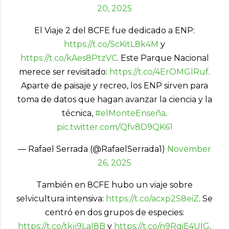
20, 2025
El Viaje 2 del 8CFE fue dedicado a ENP:
https://t.co/ScKitL8k4M
y
https://t.co/kAes8PtzVC
. Este Parque Nacional
merece ser revisitado:
https://t.co/4ErOMGlRuf
.
Aparte de paisaje y recreo, los ENP sirven para
toma de datos que hagan avanzar la ciencia y la
técnica,
#elMonteEnseña
.
pic.twitter.com/Qfv8D9QK61
— Rafael Serrada (@RafaelSerrada1)
November
26, 2025
También en 8CFE hubo un viaje sobre
selvicultura intensiva:
https://t.co/acxp2S8eiZ
. Se
centró en dos grupos de especies:
https://t.co/tkjj9LaI8B
y
https://t.co/n9RqiE4UIG
.