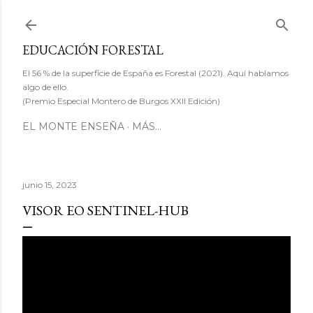
Ir al contenido principal
EDUCACIÓN FORESTAL
El 56 % de la superficie de España es Forestal (2021). Aquí hablamos
algo de ello.
(Premio Especial Montero de Burgos XXII Edición)
EL MONTE ENSEÑA
MÁS…
junio 15, 2023
VISOR EO SENTINEL-HUB