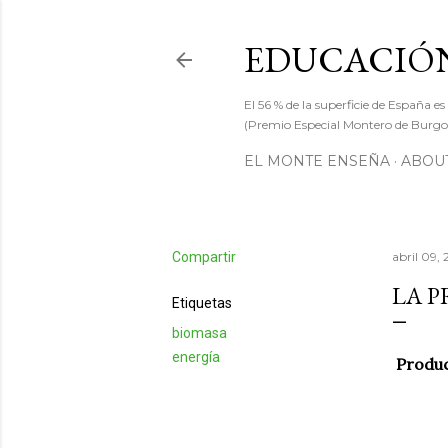
EDUCACIÓN
El 56 % de la superficie de España es
(Premio Especial Montero de Burgos
EL MONTE ENSEÑA
ABOUT
Compartir
abril 09,
LA P
Etiquetas
biomasa
energía
Produc