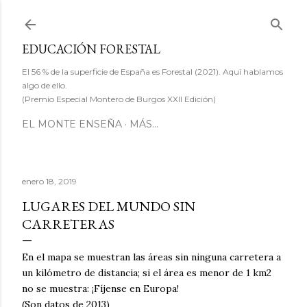
Ir al contenido principal
EDUCACIÓN FORESTAL
El 56 % de la superficie de España es Forestal (2021). Aquí hablamos
algo de ello.
(Premio Especial Montero de Burgos XXII Edición)
EL MONTE ENSEÑA
MÁS…
enero 18, 2019
LUGARES DEL MUNDO SIN
CARRETERAS
En el mapa se muestran las áreas sin ninguna carretera a
un kilómetro de distancia; si el área es menor de 1 km2
no se muestra: ¡Fíjense en Europa!
(Son datos de 2013)