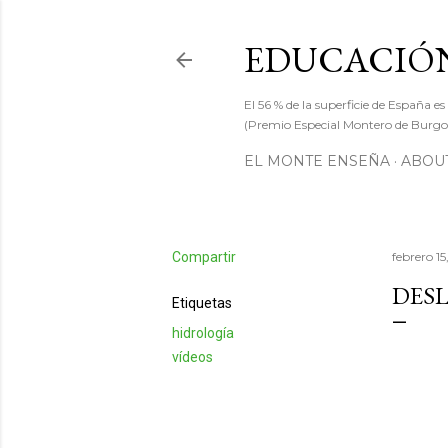
EDUCACIÓN
El 56 % de la superficie de España es
(Premio Especial Montero de Burgos
EL MONTE ENSEÑA
ABOUT
Compartir
febrero 15
DESL
Etiquetas
hidrología
vídeos