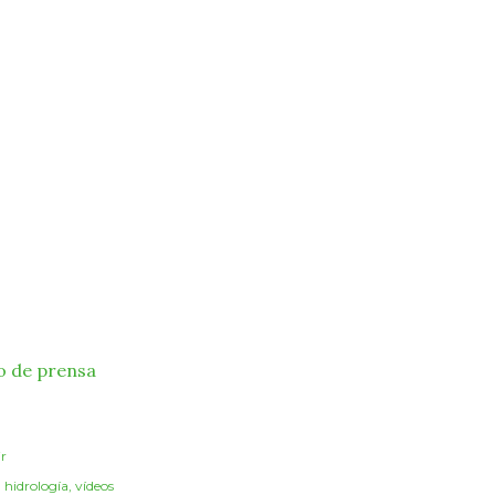
o de prensa
r
:
hidrología
vídeos