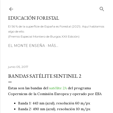
Ir al contenido principal
EDUCACIÓN FORESTAL
El 56 % de la superficie de España es Forestal (2021). Aquí hablamos
algo de ello.
(Premio Especial Montero de Burgos XXII Edición)
EL MONTE ENSEÑA
MÁS…
junio 05, 2017
BANDAS SATÉLITE SENTINEL 2
Estas son las bandas del
satélite 2A
del programa
Copernicus de la Comisión Europea y operado por ESA
Banda 1: 443 nm (azul), resolución 60 m/px
Banda 2: 490 nm (azul), resolución 10 m/px