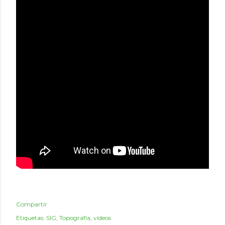
Compartir
Etiquetas:
SIG
Topografía
vídeos