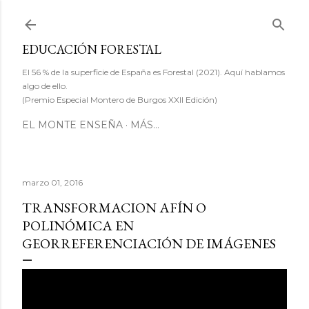
Ir al contenido principal
EDUCACIÓN FORESTAL
El 56 % de la superficie de España es Forestal (2021). Aquí hablamos
algo de ello.
(Premio Especial Montero de Burgos XXII Edición)
EL MONTE ENSEÑA
MÁS…
marzo 01, 2016
TRANSFORMACION AFÍN O
POLINÓMICA EN
GEORREFERENCIACIÓN DE IMÁGENES