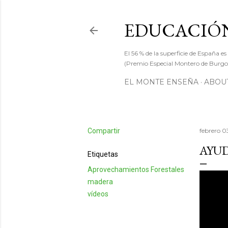
EDUCACIÓN
El 56 % de la superficie de España es
(Premio Especial Montero de Burgos
EL MONTE ENSEÑA
ABOUT
Compartir
febrero 0
AYUD
Etiquetas
Aprovechamientos Forestales
madera
vídeos