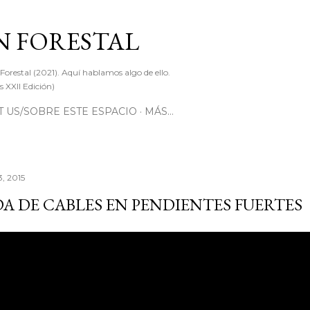
Ir al contenido principal
 FORESTAL
 Forestal (2021). Aquí hablamos algo de ello.
 XXII Edición)
 US/SOBRE ESTE ESPACIO
MÁS…
3, 2015
A DE CABLES EN PENDIENTES FUERTES