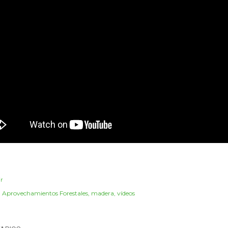
r
:
Aprovechamientos Forestales
madera
vídeos