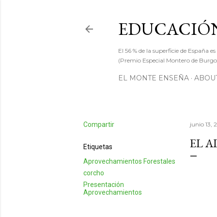
EDUCACIÓN
El 56 % de la superficie de España es
(Premio Especial Montero de Burgos
EL MONTE ENSEÑA
ABOUT
Compartir
junio 13, 
EL 
Etiquetas
Aprovechamientos Forestales
corcho
Presentación
Aprovechamientos