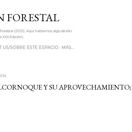
Ir al contenido principal
 FORESTAL
 Forestal (2021). Aquí hablamos algo de ello.
 XXII Edición)
 US/SOBRE ESTE ESPACIO
MÁS…
2014
ALCORNOQUE Y SU APROVECHAMIENTO;